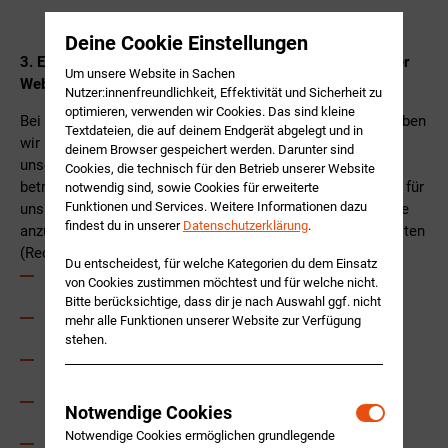
Deine Cookie Einstellungen
3. Erhebung personenbezogener Daten bei Besuch unserer
Um unsere Website in Sachen
Webseite
Nutzer:innenfreundlichkeit, Effektivität und Sicherheit zu
optimieren, verwenden wir Cookies. Das sind kleine
Bei der bloß informatorischen Nutzung der Webseite erheben
Textdateien, die auf deinem Endgerät abgelegt und in
wir nur die personenbezogenen Daten, die Ihr Browser an
deinem Browser gespeichert werden. Darunter sind
unseren Server übermittelt. Wenn Sie unsere Webseite
Cookies, die technisch für den Betrieb unserer Website
betrachten möchten, erheben wir die folgenden Daten, die für
notwendig sind, sowie Cookies für erweiterte
Funktionen und Services. Weitere Informationen dazu
uns technisch erforderlich sind, um Ihnen unsere Webseite
findest du in unserer
Datenschutzerklärung
.
anzuzeigen und die Stabilität und Sicherheit zu gewährleisten
(Rechtsgrundlage ist Art. 6 Abs. 1 S. 1 lit. f DS-GVO):
Du entscheidest, für welche Kategorien du dem Einsatz
IP-Adresse und der anfragende Provider
von Cookies zustimmen möchtest und für welche nicht.
Bitte berücksichtige, dass dir je nach Auswahl ggf. nicht
Datum und Uhrzeit der Anfrage
mehr alle Funktionen unserer Website zur Verfügung
stehen.
Zeitzonendifferenz zur Greenwich Mean Time (GMT)
Inhalt der Anforderung (konkrete Seite)
Notwendige Cookies
Notwendige
Cookies
Notwendige Cookies ermöglichen grundlegende
jeweils übertragene Datenmenge