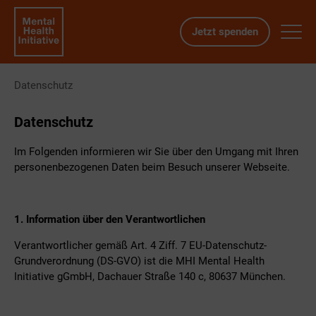
Direkt
zum
Jetzt spenden
Haupt
Seiteninhalt
aufk
springen
oder
Mental
zukl
Health
Datenschutz
Initiative
Datenschutz
-
München
Im Folgenden informieren wir Sie über den Umgang mit Ihren
personenbezogenen Daten beim Besuch unserer Webseite.
1. Information über den Verantwortlichen
Verantwortlicher gemäß Art. 4 Ziff. 7 EU-Datenschutz-
Grundverordnung (DS-GVO) ist die MHI Mental Health
Initiative gGmbH, Dachauer Straße 140 c, 80637 München.